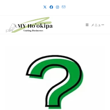
コ
ン
テ
ン
メニュー
ツ
へ
ス
キ
ッ
プ