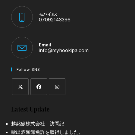
モバイル:
07092143396
Email
info@myhookipa.com
ア
プ
リ
ケ
Follow SNS
ー
シ
ョ
ン
で
新
新
新
開
く
し
し
し
Latest Update
い
い
い
タ
タ
タ
越銘醸株式会社 訪問記
ブ
ブ
ブ
輸出酒類卸免許を取得しました。