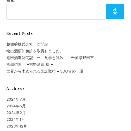
れ
検索
る
認
検
証
索
取
得
–
SDG
Ｓ
Recent Posts
の
一
越銘醸株式会社 訪問記
環
輸出酒類卸免許を取得しました。
窪田酒造訪問記 ー 見学と試飲 千葉県野田市
酒蔵訪問 〜吉野酒造 様〜
世界から求められる認証取得 – SDGｓの一環
Archives
2024年7月
2024年5月
2024年2月
2024年1月
2023年12月