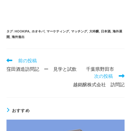
タグ
:
HOOKIPA
,
ホオキパ
,
マーケティング
,
マッチング
,
大吟醸
,
日本酒
,
海外展
開
,
海外進出
そ
前の投稿
の
窪田酒造訪問記 ー 見学と試飲 千葉県野田市
他
次の投稿
の
記
越銘醸株式会社 訪問記
事
を
読
む
おすすめ