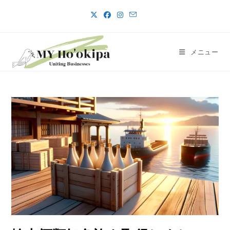
コ
ン
テ
ン
メニュー
ツ
へ
ス
キ
ッ
プ