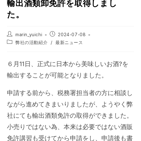
輸出酒類卸免許を取得しまし
た。
投
投
marin_yuichi
2024-07-08
稿
稿
投
弊社の活動紹介
/
最新ニュース
者:
公
稿
開
カ
日:
テ
６月11日、正式に日本から美味しいお酒?を
ゴ
リ
輸出することが可能となりました。
ー:
申請する前から、税務署担当者の方に相談し
ながら進めてきまいりましたが、ようやく弊
社にても輸出酒類免許の取得ができました。
小売りではない為、本来は必要ではない酒販
免許講習も受けてから申請をし、申請後も書